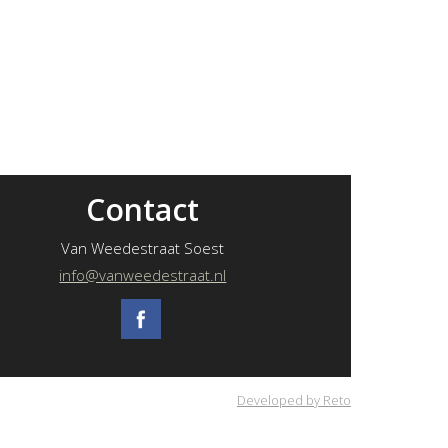
Contact
Van Weedestraat Soest
info@vanweedestraat.nl
Developed by Reto