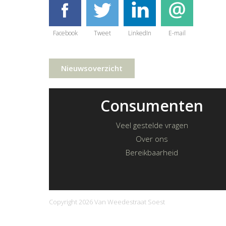
Facebook
Tweet
LinkedIn
E-mail
Nieuwsoverzicht
Consumenten
Veel gestelde vragen
Over ons
Bereikbaarheid
Copyright 2026 Van Weedestraat Soest