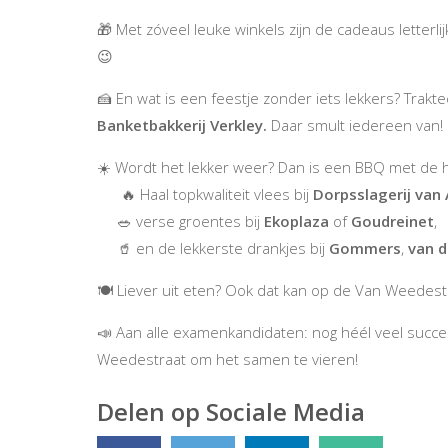
🎁 Met zóveel leuke winkels zijn de cadeaus letterli
😉
🍰 En wat is een feestje zonder iets lekkers? Trakt
Banketbakkerij Verkley.
Daar smult iedereen van!
☀️ Wordt het lekker weer? Dan is een BBQ met de hel
🔥 Haal topkwaliteit vlees bij
Dorpsslagerij van
🥗 verse groentes bij
Ekoplaza
of
Goudreinet
,
🥤 en de lekkerste drankjes bij
Gommers
,
van d
🍽️ Liever uit eten? Ook dat kan op de Van Weedes
📣 Aan alle examenkandidaten: nog héél veel succes
Weedestraat om het samen te vieren!
Delen op Sociale Media