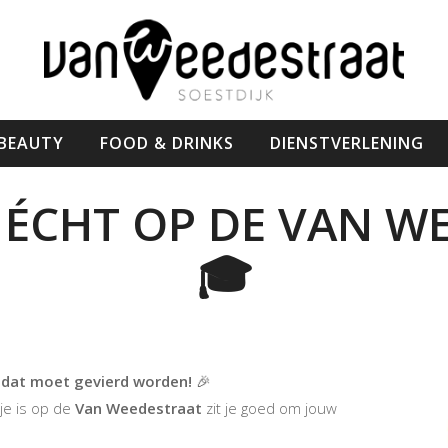
 BEAUTY
FOOD & DRINKS
DIENSTVERLENING
 ÉCHT OP DE VAN WE
🎓
n dat moet gevierd worden!
🎉
je is op de
Van Weedestraat
zit je goed om jouw