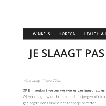
WINKELS
HORECA
HEALTH &
JE SLAAGT PAS
Woensdag 11 juni 2025
🎓
Binnenkort weten we wie er geslaagd is... e
Of het nou jouw dochter, zoon, buurjongen of nicht
geslaagde eens flink in het zonnetje te zetten!