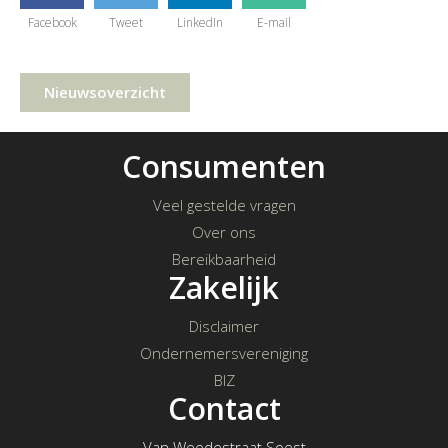
Facebook
Tweet
LinkedIn
E-mail
Nieuwsoverzicht
Consumenten
Veel gestelde vragen
Over ons
Bereikbaarheid
Zakelijk
Disclaimer
Ondernemersvereniging
BIZ
Contact
Van Weedestraat Soest